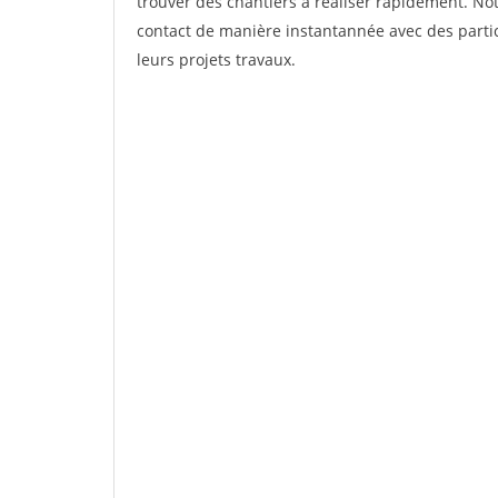
trouver des chantiers à réaliser rapidement. Not
contact de manière instantannée avec des partic
leurs projets travaux.