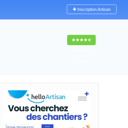
Inscription Artisan
9,5
(100%)
66
votes