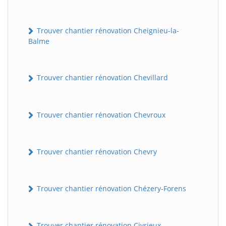
Trouver chantier rénovation Cheignieu-la-
Balme
Trouver chantier rénovation Chevillard
Trouver chantier rénovation Chevroux
BatiWebPro
B
Assistant en ligne
Trouver chantier rénovation Chevry
B
Trouver chantier rénovation Chézery-Forens
BatiWebPro
Trouver chantier rénovation Civrieux