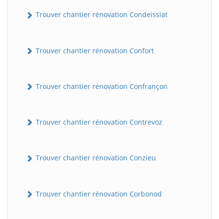
Trouver chantier rénovation Condeissiat
Trouver chantier rénovation Confort
Trouver chantier rénovation Confrançon
BatiWebPro
B
Trouver chantier rénovation Contrevoz
Assistant en ligne
B
Trouver chantier rénovation Conzieu
Trouver chantier rénovation Corbonod
BatiWebPro