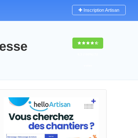
Inscription Artisan
resse
9,5
(100%)
72
votes