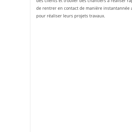
des clients et trouver des chantiers à réaliser 
de rentrer en contact de manière instantannée a
pour réaliser leurs projets travaux.