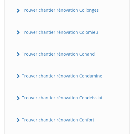
Trouver chantier rénovation Collonges
Trouver chantier rénovation Colomieu
Trouver chantier rénovation Conand
BatiWebPro
B
Trouver chantier rénovation Condamine
Assistant en ligne
B
Trouver chantier rénovation Condeissiat
Trouver chantier rénovation Confort
BatiWebPro