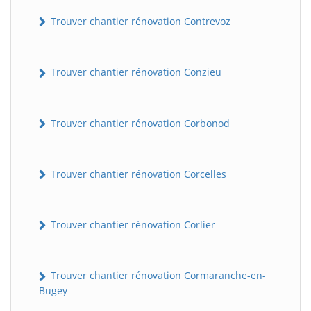
Trouver chantier rénovation Contrevoz
Trouver chantier rénovation Conzieu
Trouver chantier rénovation Corbonod
BatiWebPro
B
Trouver chantier rénovation Corcelles
Assistant en ligne
B
Trouver chantier rénovation Corlier
Trouver chantier rénovation Cormaranche-en-
Bugey
BatiWebPro