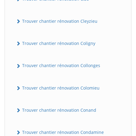
Trouver chantier rénovation Cleyzieu
Trouver chantier rénovation Coligny
Trouver chantier rénovation Collonges
BatiWebPro
B
Assistant en ligne
Trouver chantier rénovation Colomieu
B
Trouver chantier rénovation Conand
Trouver chantier rénovation Condamine
BatiWebPro