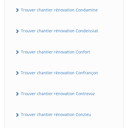
Trouver chantier rénovation Condamine
Trouver chantier rénovation Condeissiat
Trouver chantier rénovation Confort
BatiWebPro
B
Trouver chantier rénovation Confrançon
Assistant en ligne
B
Trouver chantier rénovation Contrevoz
Trouver chantier rénovation Conzieu
BatiWebPro