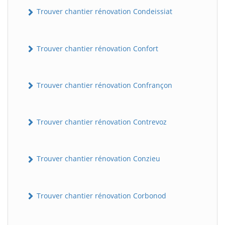
Trouver chantier rénovation Condeissiat
Trouver chantier rénovation Confort
Trouver chantier rénovation Confrançon
BatiWebPro
Trouver chantier rénovation Contrevoz
B
Assistant en ligne
Trouver chantier rénovation Conzieu
B
Trouver chantier rénovation Corbonod
BatiWebPro