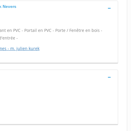
ek Nevers
ant en PVC - Portail en PVC - Porte / Fenêtre en bois -
d'entrée -
mes - m. julien kurek