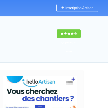
Inscription Artisan
9,5
(100%)
61
votes