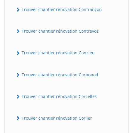
Trouver chantier rénovation Confrançon
Trouver chantier rénovation Contrevoz
Trouver chantier rénovation Conzieu
BatiWebPro
B
Trouver chantier rénovation Corbonod
Assistant en ligne
B
Trouver chantier rénovation Corcelles
Trouver chantier rénovation Corlier
BatiWebPro