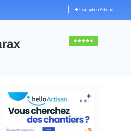
Inscription Artisan
arax
9,5
(100%)
72
votes