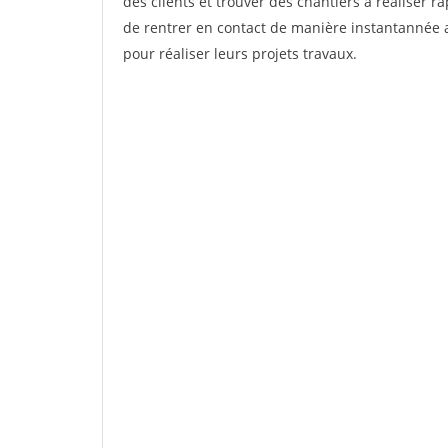
des clients et trouver des chantiers à réaliser 
de rentrer en contact de manière instantannée a
pour réaliser leurs projets travaux.