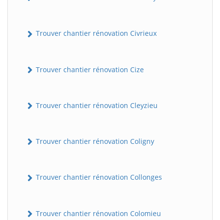
Trouver chantier rénovation Civrieux
Trouver chantier rénovation Cize
Trouver chantier rénovation Cleyzieu
BatiWebPro
B
Assistant en ligne
Trouver chantier rénovation Coligny
B
Trouver chantier rénovation Collonges
Trouver chantier rénovation Colomieu
BatiWebPro