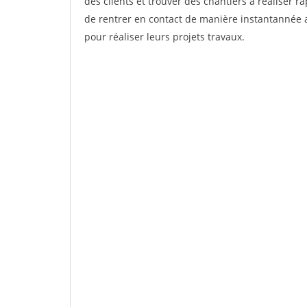
des clients et trouver des chantiers à réaliser 
de rentrer en contact de manière instantannée a
pour réaliser leurs projets travaux.