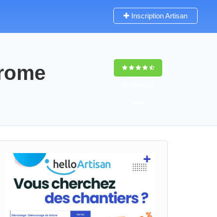
Inscription Artisan
erome
9,5
(100%)
72
votes