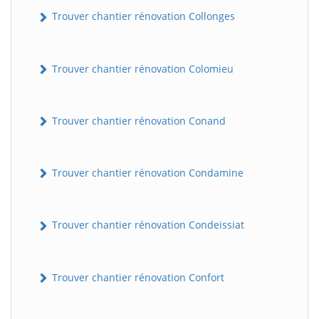
Trouver chantier rénovation Collonges
Trouver chantier rénovation Colomieu
Trouver chantier rénovation Conand
BatiWebPro
Trouver chantier rénovation Condamine
B
Assistant en ligne
Trouver chantier rénovation Condeissiat
B
Trouver chantier rénovation Confort
BatiWebPro