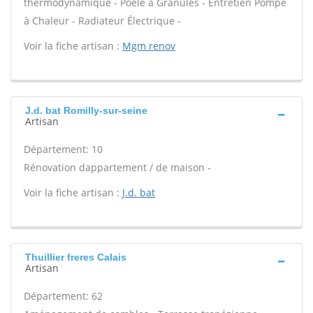
thermodynamique - Poêle à Granulés - Entretien Pompe
à Chaleur - Radiateur Électrique -
Voir la fiche artisan :
Mgm renov
J.d. bat Romilly-sur-seine
Artisan
Département: 10
Rénovation dappartement / de maison -
Voir la fiche artisan :
J.d. bat
Thuillier freres Calais
Artisan
Département: 62